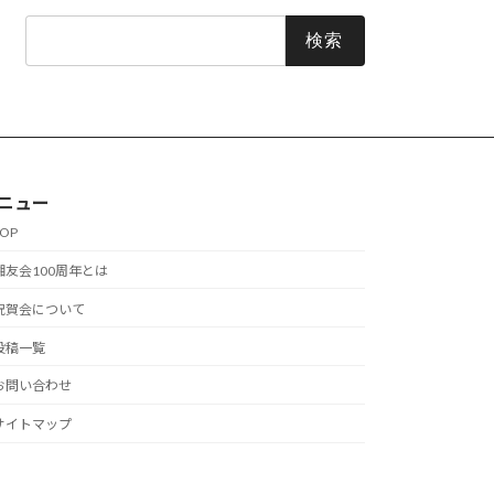
検
索:
ニュー
TOP
湘友会100周年とは
祝賀会について
投稿一覧
お問い合わせ
サイトマップ