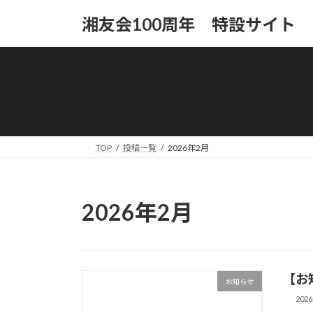
コ
ナ
湘友会100周年 特設サイト
ン
ビ
テ
ゲ
ン
ー
ツ
シ
へ
ョ
ス
ン
キ
に
ッ
移
TOP
投稿一覧
2026年2月
プ
動
2026年2月
【お
お知らせ
202